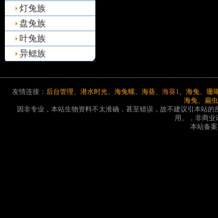
灯兔族
盘兔族
叶兔族
异鳃族
友情连接：
后台管理
、
潜水时光
、
海兔螺
、
海葵
、
海葵1
、
海兔
、
珊
海兔
、
扁虫
因非专业，本站生物资料不太准确，甚至错误，故不建议引本站的
用。，非商业许可
本站备案