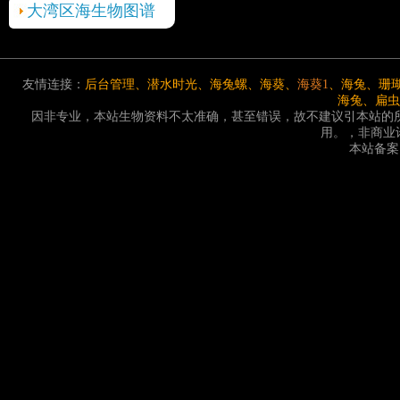
大湾区海生物图谱
友情连接：
后台管理
、
潜水时光
、
海兔螺
、
海葵
、
海葵1
、
海兔
、
珊
海兔
、
扁虫
因非专业，本站生物资料不太准确，甚至错误，故不建议引本站的
用。，非商业许可
本站备案