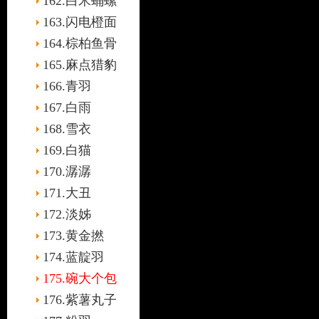
162.白米蛹螺
163.闪电橙面
164.棕柏鱼骨
165.麻点猎豹
166.青羽
167.白雨
168.雪衣
169.白猫
170.潺潺
171.大丑
172.淡姊
173.黄金撚
174.蓝靛羽
175.碗大个包
176.紫薯丸子