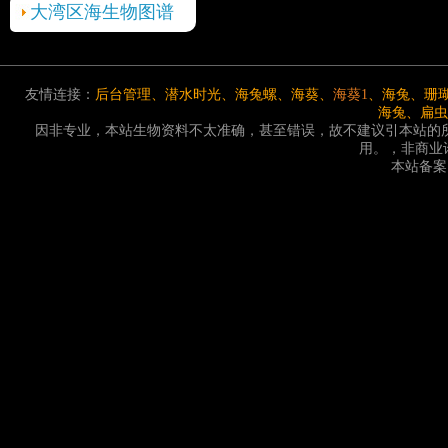
大湾区海生物图谱
友情连接：
后台管理
、
潜水时光
、
海兔螺
、
海葵
、
海葵1
、
海兔
、
珊
海兔
、
扁虫
因非专业，本站生物资料不太准确，甚至错误，故不建议引本站的
用。，非商业许可
本站备案