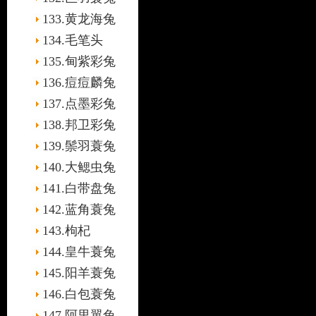
133.黄龙海兔
134.毛笔头
135.甸紫彩兔
136.痘痘麟兔
137.点墨彩兔
138.邦卫彩兔
139.鬃羽蓑兔
140.大鳃虫兔
141.白带盘兔
142.蓝角蓑兔
143.枸杞
144.皇牛蓑兔
145.阳羊蓑兔
146.白包蓑兔
147.阿里翼兔