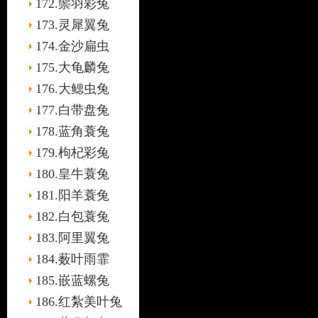
172.鬃羽彩兔
173.灵犀翼兔
174.金沙扁虫
175.大龟麟兔
176.大鳃虫兔
177.白带盘兔
178.蓝角蓑兔
179.枸杞彩兔
180.皇牛蓑兔
181.阳羊蓑兔
182.白包蓑兔
183.阿里翼兔
184.薮叶雨霏
185.嵌蓝螺兔
186.红紮美叶兔